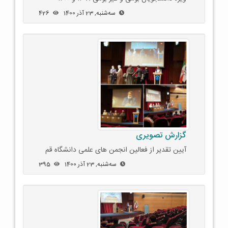
ﺳﻪشنبه, 23 آذر 1400
426
گزارش تصویری
آیین تقدیر از فعالین انجمن های علمی دانشگاه قم
ﺳﻪشنبه, 23 آذر 1400
395