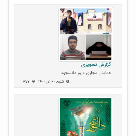
گزارش تصویری
همایش مجازی «روز دانشجو»
شنبه, 20 آذر 1400
372