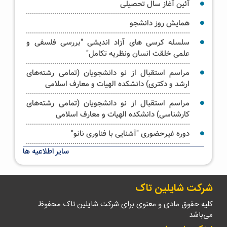
آئین آغاز سال تحصیلی
همایش روز دانشجو
سلسله کرسی های آزاد اندیشی "بررسی فلسفی و
علمی خلقت انسان ونظریه تکامل"
مراسم استقبال از نو دانشجویان (تمامی رشته‌های
ارشد و دکتری) دانشکده الهیات و معارف اسلامی
مراسم استقبال از نو دانشجویان (تمامی رشته‌های
کارشناسی) دانشکده الهیات و معارف اسلامی
دوره غیرحضوری "آشنایی با فناوری نانو"
سایر اطلاعیه ها
آیین غبار روبی حرم حضرت فاطمه معصومه سلام الله
علیها _ویژه خواهران
شرکت شایلین تاک
کلیه حقوق مادی و معنوی برای شرکت شایلین تاک محفوظ
می‌باشد