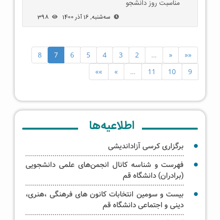
مناسبت روز دانشجو
ﺳﻪشنبه, 16 آذر 1400
398
8
7
6
5
4
3
2
…
«
««
»»
»
…
11
10
9
اطلاعیه‌ها
برگزاری کرسی‌ آزاداندیشی
فهرست و شناسه کانال انجمن‌های علمی دانشجویی
(برادران) دانشگاه قم
بیست و سومین انتخابات کانون های فرهنگی ،هنری،
دینی و اجتماعی دانشگاه قم