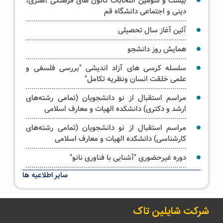
بیست و سومین انتخابات کانون های فرهنگی ،هنری،
دینی و اجتماعی دانشگاه قم
آئین آغاز سال تحصیلی
همایش روز دانشجو
سلسله کرسی های آزاد اندیشی "بررسی فلسفی و
علمی خلقت انسان ونظریه تکامل"
مراسم استقبال از نو دانشجویان (تمامی رشته‌های
ارشد و دکتری) دانشکده الهیات و معارف اسلامی
مراسم استقبال از نو دانشجویان (تمامی رشته‌های
کارشناسی) دانشکده الهیات و معارف اسلامی
دوره غیرحضوری "آشنایی با فناوری نانو"
سایر اطلاعیه ها
آیین غبار روبی حرم حضرت فاطمه معصومه سلام الله
علیها _ویژه خواهران
شرکت شایلین تاک