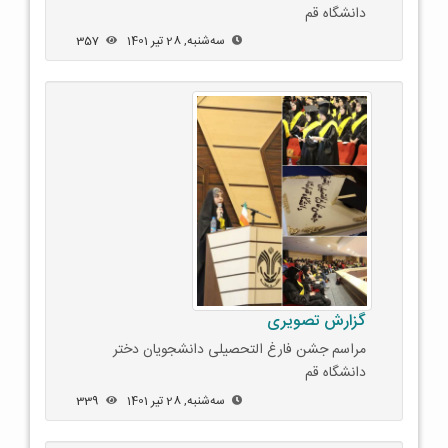
دانشگاه قم
ﺳﻪشنبه, 28 تیر 1401
357
گزارش تصویری
مراسم جشن فارغ التحصیلی دانشجویان دختر
دانشگاه قم
ﺳﻪشنبه, 28 تیر 1401
339