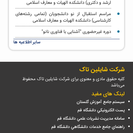
ارشد و دکتری) دانشکده الهیات و معارف اسلامی
مراسم استقبال از نو دانشجویان (تمامی رشته‌های
کارشناسی) دانشکده الهیات و معارف اسلامی
دوره غیرحضوری "آشنایی با فناوری نانو"
سایر اطلاعیه ها
آیین غبار روبی حرم حضرت فاطمه معصومه سلام الله
علیها _ویژه خواهران
شرکت شایلین تاک
کلیه حقوق مادی و معنوی برای شرکت شایلین تاک محفوظ
می‌باشد
لینک های مفید
سيستم جامع آموزش گلستان
پست الكترونيكي دانشگاه قم
سامانه مديريت نشريات علمي دانشگاه قم
راهنماي جامع خدمات دانشگاهي دانشگاه قم