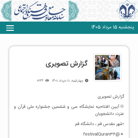
پنجشنبه 15 مرداد 1405
گزارش تصویری
چهارشنبه, 11 خرداد 1401
364
گزارش تصویری
💠آیین افتتاحیه نمایشگاه سی و ششمین جشنواره ملی قرآن و
عترت دانشجویان
▫️شهر مقدس قم ، دانشگاه قم
🔹@festivalQuran36