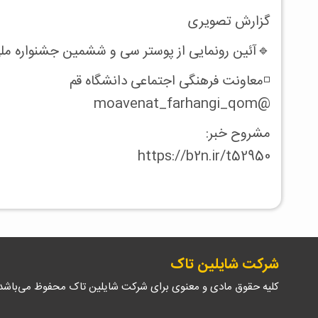
گزارش تصویری
🔹آئین رونمایی از پوستر سی و ششمین جشنواره مل
◽️معاونت فرهنگی اجتماعی دانشگاه قم
@moavenat_farhangi_qom
مشروح خبر:
https://b2n.ir/t52950
شرکت شایلین تاک
کلیه حقوق مادی و معنوی برای شرکت شایلین تاک محفوظ می‌باشد